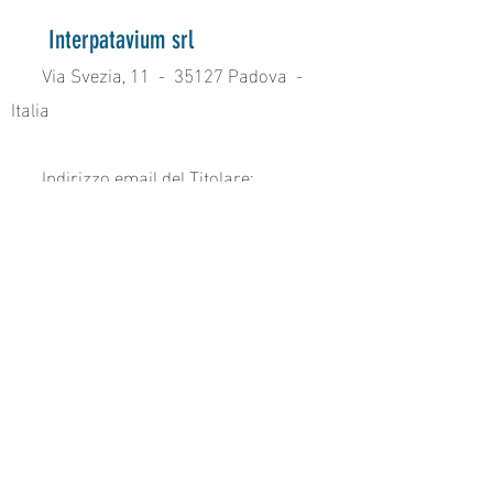
Interpatavium srl
Via Svezia, 11
- 35127 Padova -
Italia
Indirizzo email del Titolare:
interpatavium@interpatavium.it
INDIRIZZO
PARTITA IVA
Via Svezia, 11
00713740280
35127 Padova
Italia
ORARI
lunedì / giovedì – 08.30 / 18.00