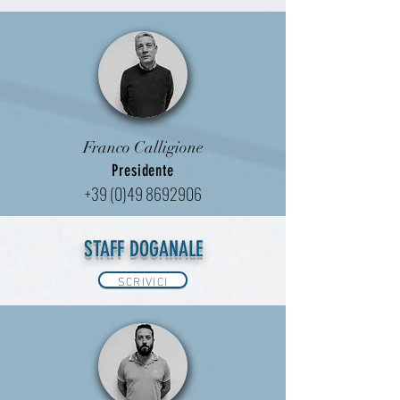
Franco Calligione
Presidente
+39 (0)49 8692906
STAFF DOGANALE
SCRIVICI