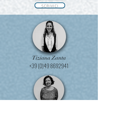
SCRIVICI
Tiziana Zanta
+39 (0)49 8692941
Luisa Muffato
+39 (0)49 8692925