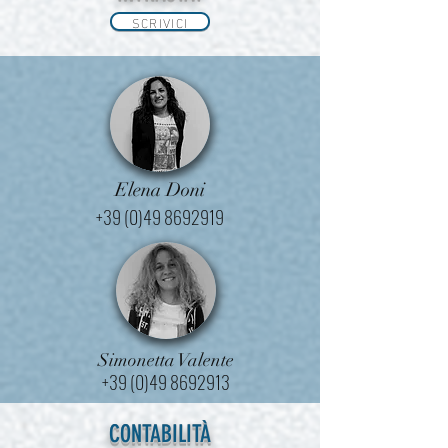
SCRIVICI
Elena Doni
+39 (0)49 8692919
Simonetta Valente
+39 (0)49 8692913
CONTABILITÀ