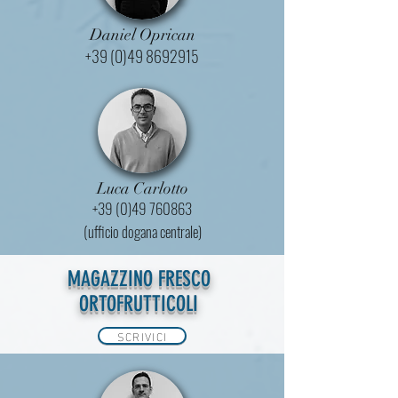
Daniel Oprican
+39 (0)49 8692915
Luca Carlotto
+39 (0)49 760863
(ufficio dogana centrale)
MAGAZZINO FRESCO
ORTOFRUTTICOLI
SCRIVICI