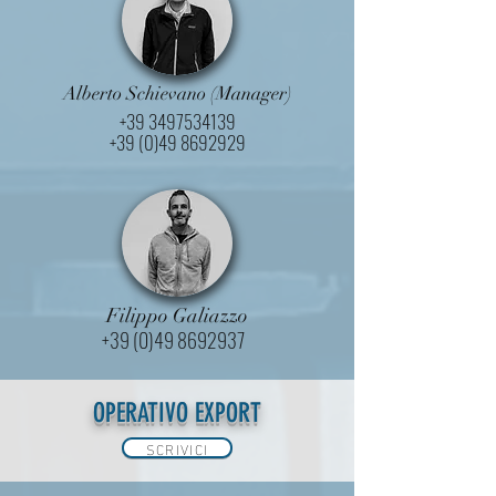
Alberto Schievano (Manager)
+39 3497534139
+39 (0)49 8692929
Filippo Galiazzo
+39 (0)49 8692937
OPERATIVO EXPORT
SCRIVICI